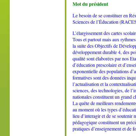
Mot du président
Le besoin de se constituer en Ré
Sciences de l’
É
ducation
(RACESE)
L’élargissement d
es cartes scolai
Tous et partout mais aux rythmes 
la suite des Objectifs de Dével
développement durable 4, des poli
qualité sont élaborées par nos Et
d’éducation prescolaire et d’ense
expon
en
tielle des population
s
d’a
formatives
sont des données inqui
l’actualisation et la contextualisa
sciences, des technologies, de l
nationales constituent un grand ch
La quête de meilleurs rendements
au moment où les types d’éducatio
lieu d’interagir et de se soutenir
pédagogique constituent un préci
pratiques d’enseignement et de f