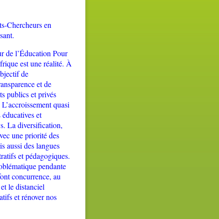
nts-Chercheurs en
sant.
eur de l’Éducation Pour
frique
est une réalité
. À
jectif de
ransparence et de
s publics et privés
. L’accroissement quasi
s
éducatives et
s.
La diversification,
avec une priorité des
is aussi des langues
tratifs et pédagogiques.
problématique pendante
font concurrence, au
et le distanciel
tifs et rénover nos