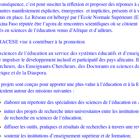
onséquence, c’est pour susciter la réflexion et proposer des réponses à 
autres manifestement explicites, émergentes
et implicites, présents et 
mis en place. Le Réseau est hébergé par l’École Normale Supérieure
ina Faso réputée être l’agora de rencontres scientifiques où se côtoient 
és en sciences de l’éducation venus d’Afrique et d’ailleurs.
RACESE vise à contribuer à la promotion
s
ciences de l’
é
ducation au service des systèmes éducatifs et d’ense
 impulser le
développement inclusif et participatif des pays africains. I
rcheurs, d
es Enseignants-
Chercheurs, de
s
Doctorants en
s
ciences de
rique et de la Diaspora
.
projets sont conçus pour apporter une plus-value à l’éducation et à la f
ticulent autour des missions suivantes :
élaborer un répertoire des spécialistes des sciences de l’éducation en 
initier des projets de recherche inter
-
universitaire
s
entre les institution
de recherche en sciences de l’éducation;
diffuser les outils, pratiques et résultats de recherches à travers une 
soutenir les institutions d’enseignement supérieur et de formation
;