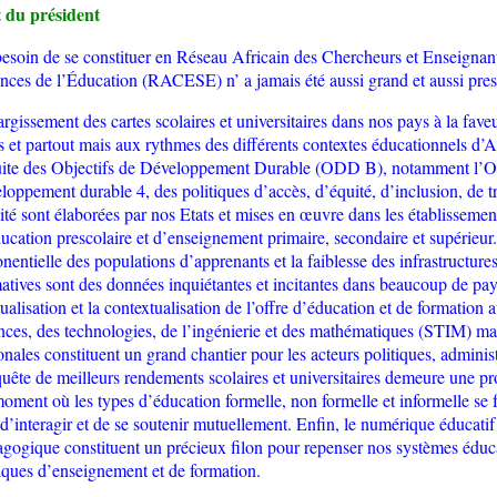
 du président
esoin de se constituer en Réseau Africain des Chercheurs et Enseigna
nces de l’
É
ducation
(RACESE) n’ a jamais été aussi grand et aussi pres
argissement d
es cartes scolaires et universitaires dans nos pays à la fav
 et partout mais aux rythmes des différents contextes éducationnels d’A
uite des Objectifs de Développement Durable (ODD B), notamment l’Ob
loppement durable 4, des politiques d’accès, d’équité, d’inclusion, de t
ité sont élaborées par nos Etats et mises en
œuvre
dans les établiss
e
ment
ucation prescolaire et d’enseignement primaire, secondaire et supérieur
on
en
tielle des population
s
d’apprenants et la faiblesse des
infrastructure
matives
sont des données inquiétantes et incitantes
dans beaucoup de pay
tualisation et la contextualisation de l’offre d’éducation et de formation 
nces, des technologies, de l’ingénierie et des mathématiques (STIM) ma
onales constituent un grand chantier pour les acteurs politiques, adminis
uête de meilleurs rendements scolaires et universitaires demeure une 
oment où les types d’éducation formelle, non formelle et informelle se 
 d’interagir et de se soutenir mutuellement. Enfin, le numérique éducatif 
gogique constituent un précieux filon pour repenser nos systèmes éduca
iques d’enseignement et de formation.