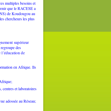
ces multiples besoins et
à venir que le RACESE a
 (ENS) de Koudougou au
les chercheurs les plus
ignement supérieur
l regroupe des
 l’
é
ducation de
ormation en Afrique. Ils
Afrique;
s, centres et laboratoires
revue adossée au Réseau;