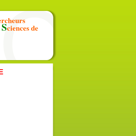
ercheurs
S
n
ciences de
E