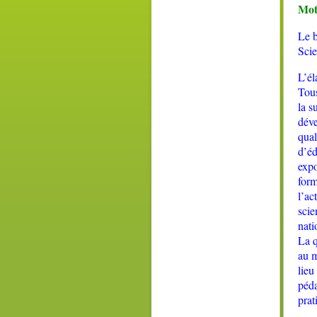
Mot
Le b
Scie
L’él
Tous
la s
déve
qual
d’éd
exp
for
l’ac
scie
nati
La q
au m
lieu
péda
prat