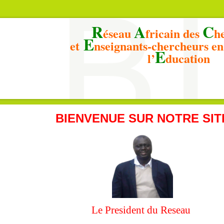
R
A
C
éseau
fricain des
h
E
et
nseignants-chercheurs e
E
l’
ducation
BIENVENUE SUR NOTRE SIT
Le President du Reseau