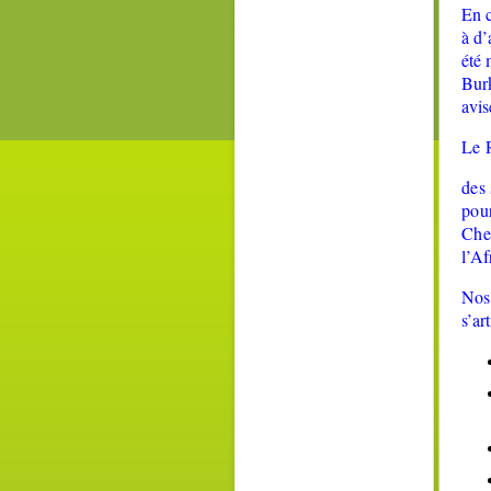
En c
à d’
été 
Burk
avis
Le 
des
pour
Che
l’Af
Nos 
s’ar