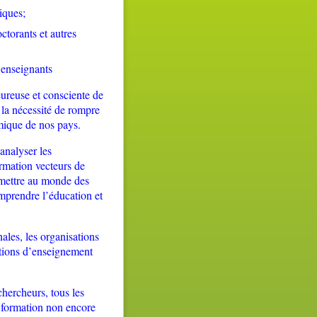
iques
;
ctorants et autres
d’enseignants
reuse et consciente de
 la nécessité de rompre
mique de nos pays.
-analyser les
rmation vecteurs de
ermettre au monde des
mprendre l’éducation et
nales, les organisations
utions d’enseignement
-chercheurs, tous les
e formation non encore