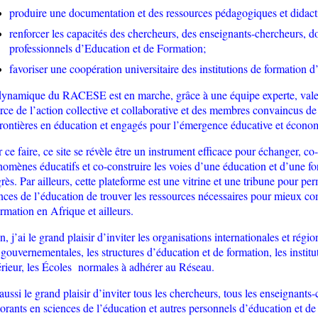
produire une documentation et des ressources pédagogiques et didact
renforcer les capacités des chercheurs, des
enseignants-
chercheurs, do
professionnels d’Education et de Formation
;
favoriser une coopération universitaire des institutions de formation 
ynamique du RACESE est en marche, grâce à une équipe experte, valeu
orce de l’action collective et collaborative et des membres convaincus de
frontières en éducation et engagés pour l’émergence éducative et écono
 ce faire, ce site se révèle être un instrument efficace pour échanger, co
omènes éducatifs et co-construire les voies d’une éducation et d’une fo
rès. Par ailleurs, cette plateforme est une vitrine et une tribune pour p
nces de l’éducation de trouver les ressources nécessaires pour mieux co
ormation en Afrique et ailleurs.
n, j’ai le grand plaisir d’inviter les organisations internationales et régio
gouvernementales, les structures d’éducation et de formation, les instit
rieur, les Écoles
normales à adhérer au Réseau.
 aussi le grand plaisir d’inviter tous les chercheurs, tous les enseignants
orants en sciences de l’éducation et autres personnels d’éducation et d