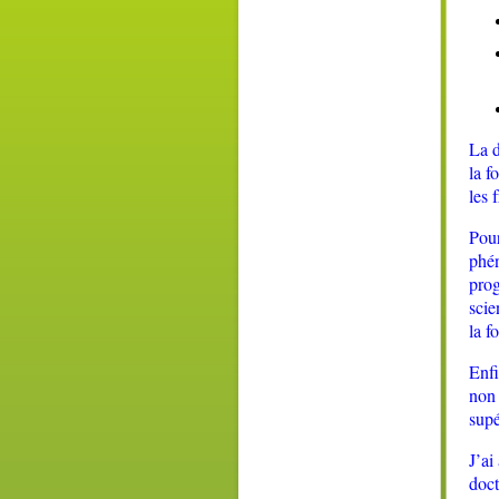
La d
la f
les 
Pour
phén
prog
scie
la f
Enfi
non 
supé
J’ai
doct